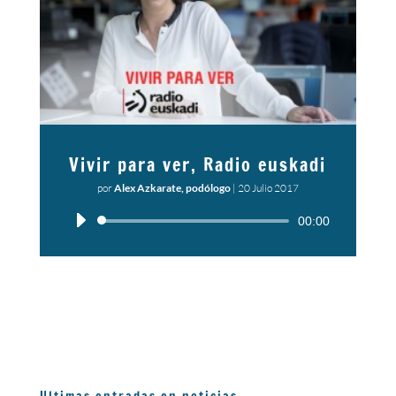
Vivir para ver, Radio euskadi
por
Alex Azkarate, podólogo
|
20 Julio 2017
Reproductor
00:00
de
audio