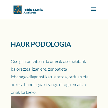
HAUR PODOLOGIA
Oso garrantzitsua da umeak oso txikitatik
baloratzea; izan ere, zenbat eta
lehenago diagnostikatu arazoa, orduan eta
aukera handiagoak izango ditugu emaitza
onak lortzeko.