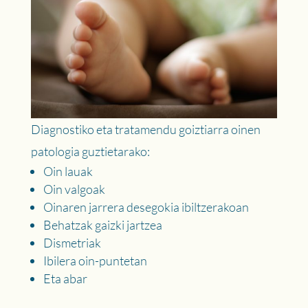
Diagnostiko eta tratamendu goiztiarra oinen
patologia guztietarako:
Oin lauak
Oin valgoak
Oinaren jarrera desegokia ibiltzerakoan
Behatzak gaizki jartzea
Dismetriak
Ibilera oin-puntetan
Eta abar