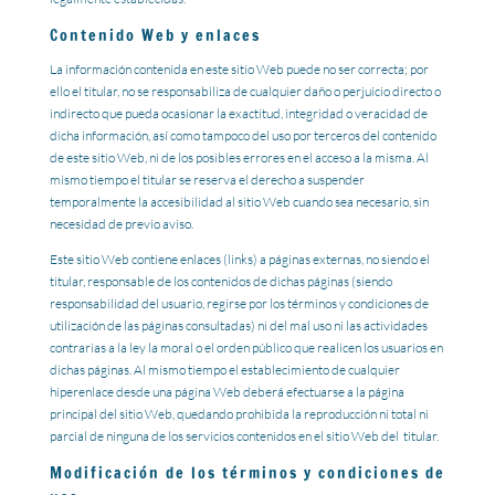
Contenido Web y enlaces
La información contenida en este sitio Web puede no ser correcta; por
ello el titular, no se responsabiliza de cualquier daño o perjuicio directo o
indirecto que pueda ocasionar la exactitud, integridad o veracidad de
dicha información, así como tampoco del uso por terceros del contenido
de este sitio Web, ni de los posibles errores en el acceso a la misma. Al
mismo tiempo el titular se reserva el derecho a suspender
temporalmente la accesibilidad al sitio Web cuando sea necesario, sin
necesidad de previo aviso.
Este sitio Web contiene enlaces (links) a páginas externas, no siendo el
titular, responsable de los contenidos de dichas páginas (siendo
responsabilidad del usuario, regirse por los términos y condiciones de
utilización de las páginas consultadas) ni del mal uso ni las actividades
contrarias a la ley la moral o el orden público que realicen los usuarios en
dichas páginas.
Al mismo tiempo el establecimiento de cualquier
hiperenlace desde una página Web deberá efectuarse a la página
principal del sitio Web, quedando prohibida la reproducción ni total ni
parcial de ninguna de los servicios contenidos en el sitio Web del titular.
Modificación de los términos y condiciones de