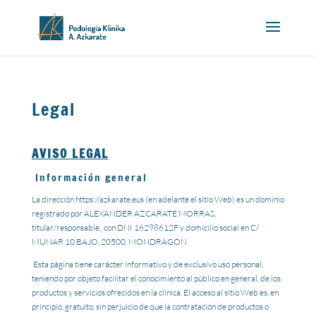
Legal
AVISO LEGAL
Información general
La dirección https://azkarate.eus (en adelante el sitio Web) es un dominio
registrado por ALEXANDER AZCARATE MORRAS,
titular/responsable, con DNI 16298612F y domicilio social en C/
MUNAR 10 BAJO, 20500, MONDRAGÓN
Esta página tiene carácter informativo y de exclusivo uso personal,
teniendo por objeto facilitar el conocimiento al público en general, de los
productos y servicios ofrecidos en la clínica. El acceso al sitio Web es, en
principio, gratuito, sin perjuicio de que la contratación de productos o