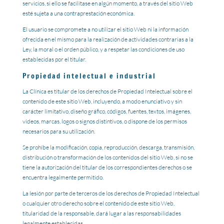
servicios, si ello se facilitase en algún momento, a través del sitio Web
esté sujeta a una contraprestación económica.
El usuario se compromete a no utilizar el sitio Web ni la información
ofrecida en el mismo para la realización de actividades contrarias a la
Ley, la moral o el orden público, y a respetar las condiciones de uso
establecidas por el titular.
Propiedad intelectual e industrial
La Clínica es titular de los derechos de Propiedad Intelectual sobre el
contenido de este sitio Web, incluyendo, a modo enunciativo y sin
carácter limitativo, diseño gráfico, códigos, fuentes, textos, imágenes,
videos, marcas, logos o signos distintivos, o dispone de los permisos
necesarios para su utilización.
Se prohíbe la modificación, copia, reproducción, descarga, transmisión,
distribución o transformación de los contenidos del sitio Web, si no se
tiene la autorización del titular de los correspondientes derechos o se
encuentra legalmente permitido.
La lesión por parte de terceros de los derechos de Propiedad Intelectual
o cualquier otro derecho sobre el contenido de este sitio Web,
titularidad de la responsable, dará lugar a las responsabilidades
legalmente establecidas.