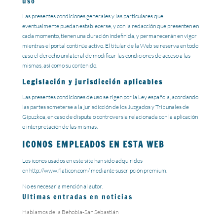
uso
Las presentes condiciones generales y las particulares que
eventualmente puedan establecerse, y con la redacción que presenten en
cada momento, tienen una duración indefinida, y permanecerán en vigor
mientras el portal continúe activo. El titular de la Web se reserva en todo
caso el derecho unilateral de modificar las condiciones de acceso a las
mismas, así como su contenido.
Legislación y jurisdicción aplicables
Las presentes condiciones de uso se rigen por la Ley española, acordando
las partes someterse a la jurisdicción de los Juzgados y Tribunales de
Gipuzkoa, en caso de disputa o controversia relacionada con la aplicación
o interpretación de las mismas.
ICONOS EMPLEADOS EN ESTA WEB
Los iconos usados en este site han sido adquiridos
en http://www.flaticon.com/ mediante suscripción premium.
No es necesaria mención al autor.
Ultimas entradas en noticias
Hablamos de la Behobia-San Sebastián